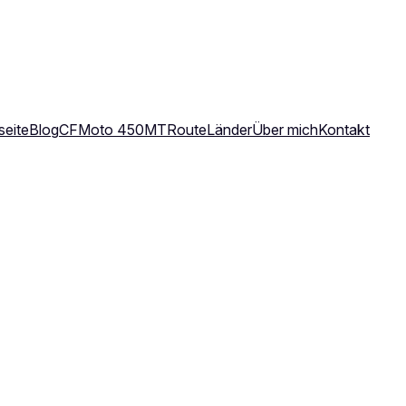
seite
Blog
CFMoto 450MT
Route
Länder
Über mich
Kontakt