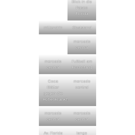
Blick in die
Paseo
Florida
mittendrin
Obststand
mercado
central
mercado
Fußball am
central
Fischstand
Coca
mercado
Blätter
central
gegen die
Höhenkrankheit
mercado
mercado
central
central
Av. Florida
lange