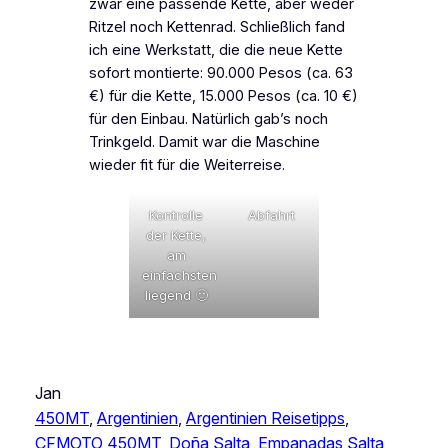
zwar eine passende Kette, aber weder
Ritzel noch Kettenrad. Schließlich fand
ich eine Werkstatt, die die neue Kette
sofort montierte: 90.000 Pesos (ca. 63
€) für die Kette, 15.000 Pesos (ca. 10 €)
für den Einbau. Natürlich gab’s noch
Trinkgeld. Damit war die Maschine
wieder fit für die Weiterreise.
Kontrolle
Abfahrt
der Kette,
am
einfachsten
liegend 🙂
Jan
450MT
, 
Argentinien
, 
Argentinien Reisetipps
, 
CFMOTO 450MT
, 
Doña Salta
, 
Empanadas Salta
, 