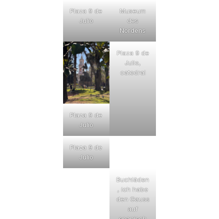
Plaza 9 de
Museum
Julio
des
Nordens
Plaza 9 de
Julio,
catedral
Plaza 9 de
Julio
Plaza 9 de
Julio
Buchläden
, ich habe
den Gauss
auf
spanisch