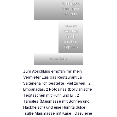
Schlangen,
hier stand
ich drin
überall
riecht es
nach
frischem
Popcorn
Hotel Salta
Zum Abschluss empfahl mir mein
Vermieter Luis das Restaurant La
Salteñería. Ich bestellte (viel zu viel): 2
Empanadas, 2 Potosinas (bolivianische
Teigtaschen mit Huhn und Ei), 2
Tamales (Maismasse mit Bohnen und
Hackfleisch) und eine Humita dulce
(süße Maismasse mit Käse). Dazu eine