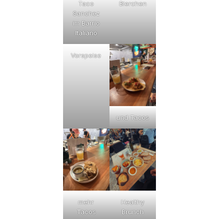
Taco
Bierchen
Sanchez
im Barrio
Italiano
Vorspeise
und Tacos
mehr
Healthy
Tacos
Brunch