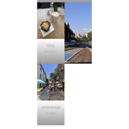
Chia
Muffin,
nice
unterwegs
in der
Stadt